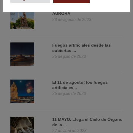
TRASLADO EN ROSARIO DE LA
AURORA
23 de agosto de 2023
Fuegos artificiales desde las
cubiertas ...
26 de julio de 2023
El 11 de agosto: los fuegos
artificiales...
25 de julio de 2023
11 MAYO. Llega el Ciclo de Órgano
de la ...
27 de abril de 2023