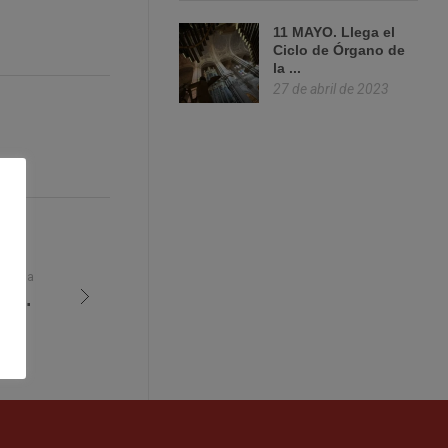
11 MAYO. Llega el
Ciclo de Órgano de
la ...
27 de abril de 2023
ntrada
El 11 de agosto: los fuegos artificiales desde las cubiertas de la Catedral