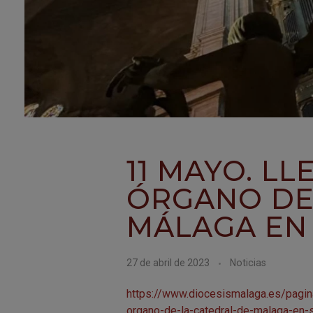
11 MAYO. LL
ÓRGANO DE
MÁLAGA EN 
27 de abril de 2023
Noticias
https://www.diocesismalaga.es/pagin
organo-de-la-catedral-de-malaga-en-