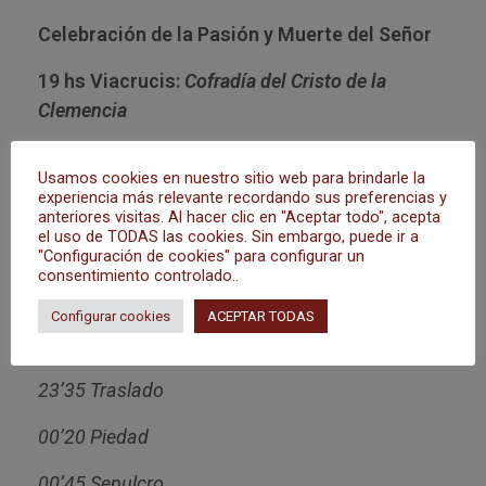
Celebración de la Pasión y Muerte del Señor
19 hs Viacrucis:
Cofradía del Cristo de la
Clemencia
Estaciones de Penitencia:
Usamos cookies en nuestro sitio web para brindarle la
experiencia más relevante recordando sus preferencias y
En el templo:
20’50 Monte Calvario
anteriores visitas. Al hacer clic en "Aceptar todo", acepta
el uso de TODAS las cookies. Sin embargo, puede ir a
21’35 Descendimiento
"Configuración de cookies" para configurar un
consentimiento controlado..
22’15 Dolores de S. Juan
Configurar cookies
ACEPTAR TODAS
En el atrio:
22’45 Amor
23’35 Traslado
00’20 Piedad
00’45 Sepulcro