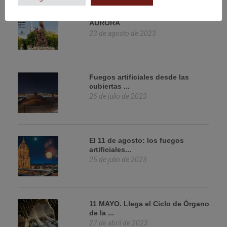
TRASLADO EN ROSARIO DE LA
AURORA
23 de agosto de 2023
Fuegos artificiales desde las
cubiertas ...
26 de julio de 2023
El 11 de agosto: los fuegos
artificiales...
25 de julio de 2023
11 MAYO. Llega el Ciclo de Órgano
de la ...
27 de abril de 2023