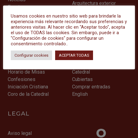
Arquitectura exterior
Eventos
Arquitectura interior
Archivo Catedralicio
Usamos cookies en nuestro sitio web para brindarle la
Capillas
Cabildo Catedralicio
experiencia más relevante recordando sus preferencias y
Coro y trascoro
anteriores visitas. Al hacer clic en "Aceptar todo", acepta
Diócesis de Málaga
Capilla Mayor
el uso de TODAS las cookies. Sin embargo, puede ir a
"Configuración de cookies" para configurar un
consentimiento controlado..
CULTO
VISITA
Configurar cookies
ACEPTAR TODAS
Horario de Misas
Catedral
Confesiones
Cubiertas
Iniciación Cristiana
Comprar entradas
Coro de la Catedral
English
LEGAL
Aviso legal