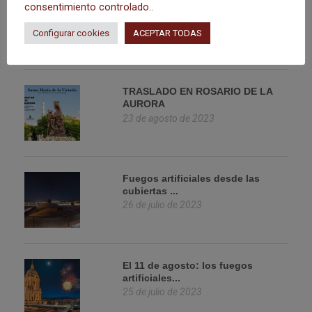
SOLEMNE NOVENA
consentimiento controlado..
23 de agosto de 2023
Configurar cookies
ACEPTAR TODAS
TRASLADO EN ROSARIO DE LA
AURORA
23 de agosto de 2023
Fuegos artificiales desde las
cubiertas ...
26 de julio de 2023
El 11 de agosto: los fuegos
artificiales...
25 de julio de 2023