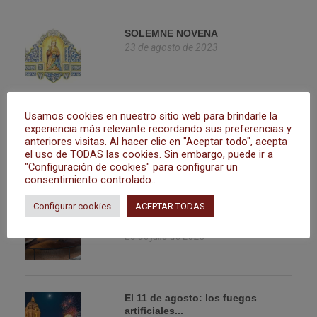
SOLEMNE NOVENA
23 de agosto de 2023
Usamos cookies en nuestro sitio web para brindarle la
TRASLADO EN ROSARIO DE LA
experiencia más relevante recordando sus preferencias y
AURORA
anteriores visitas. Al hacer clic en "Aceptar todo", acepta
23 de agosto de 2023
el uso de TODAS las cookies. Sin embargo, puede ir a
"Configuración de cookies" para configurar un
consentimiento controlado..
Configurar cookies
ACEPTAR TODAS
Fuegos artificiales desde las
cubiertas ...
26 de julio de 2023
El 11 de agosto: los fuegos
artificiales...