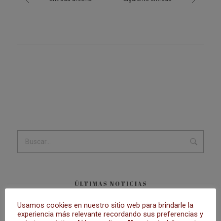
ÚLTIMAS NOTICIAS
Usamos cookies en nuestro sitio web para brindarle la
MISA ESTACIONAL
experiencia más relevante recordando sus preferencias y
28 de agosto de 2023