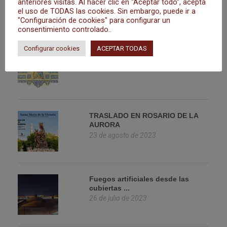
anteriores visitas. Al hacer clic en "Aceptar todo", acepta
el uso de TODAS las cookies. Sin embargo, puede ir a
"Configuración de cookies" para configurar un
consentimiento controlado..
Configurar cookies
ACEPTAR TODAS
SOLEMNE NOVENA
23 de agosto de 2023
TRASLADO EN ROSARIO DE LA
AURORA
23 de agosto de 2023
Fuegos artificiales desde las
cubiertas ...
26 de julio de 2023